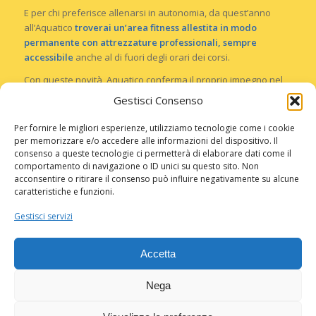
E per chi preferisce allenarsi in autonomia, da quest’anno
all’Aquatico
troverai un’area fitness allestita in modo
permanente con attrezzature professionali, sempre
accessibile
anche al di fuori degli orari dei corsi.
Con queste novità, Aquatico conferma il proprio impegno nel
proporre
esperienze inclusive, divertenti e adatte a tutte le
Gestisci Consenso
età
che uniscono relax, sport e socialità.
Per fornire le migliori esperienze, utilizziamo tecnologie come i cookie
Ti aspettiamo per vivere insieme un’estate all’insegna del
per memorizzare e/o accedere alle informazioni del dispositivo. Il
benessere e del divertimento! ☀️
consenso a queste tecnologie ci permetterà di elaborare dati come il
comportamento di navigazione o ID unici su questo sito. Non
acconsentire o ritirare il consenso può influire negativamente su alcune
GIUGNO 8, 2026
caratteristiche e funzioni.
Gestisci servizi
Condividi questo articolo
Accetta
Nega